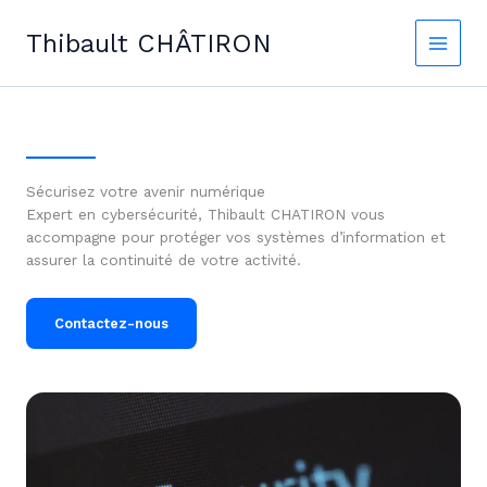
Skip
to
Thibault CHÂTIRON
content
Sécurisez votre avenir numérique
Expert en cybersécurité, Thibault CHATIRON vous
accompagne pour protéger vos systèmes d’information et
assurer la continuité de votre activité.
Contactez-nous