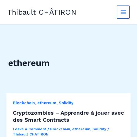
Skip
to
Thibault CHÂTIRON
content
ethereum
,
,
Blockchain
ethereum
Solidity
Cryptozombies – Apprendre à jouer avec
des Smart Contracts
Leave a Comment
/
Blockchain
,
ethereum
,
Solidity
/
Thibault CHATIRON