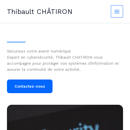
Skip
to
Thibault CHÂTIRON
content
Sécurisez votre avenir numérique
Expert en cybersécurité, Thibault CHATIRON vous
accompagne pour protéger vos systèmes d’information et
assurer la continuité de votre activité.
Contactez-nous